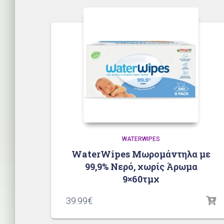
WATERWIPES
WaterWipes Μωρομάντηλα με
99,9% Νερό, χωρίς Άρωμα
9×60τμχ
39.99
€