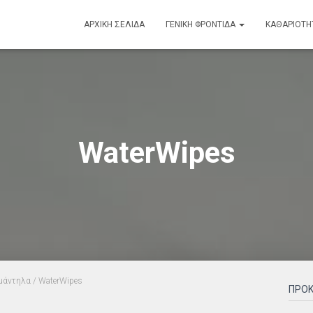
ΑΡΧΙΚΉ ΣΕΛΊΔΑ
ΓΕΝΙΚΉ ΦΡΟΝΤΊΔΑ
ΚΑΘΑΡΙΟΤΗ
WaterWipes
άντηλα
/ WaterWipes