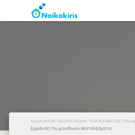
Αρχική σελίδα
/
Φροντίδα Μωρού
/
Υγιεινή & Φροντίδα
/
Μωρομ
Εμφάνιση του μοναδικού αποτελέσματος