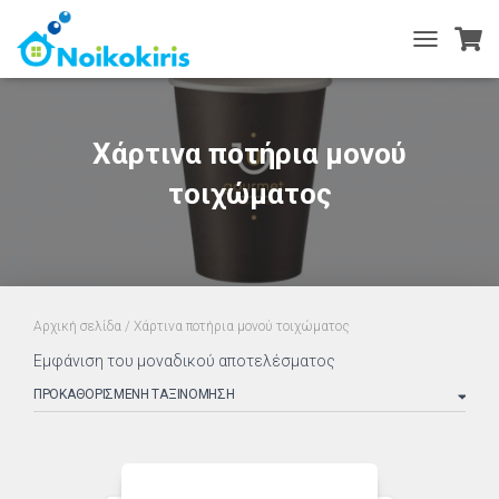
TOGGLE
NAVIGATIO
Χάρτινα ποτήρια μονού
τοιχώματος
Αρχική σελίδα
/ Χάρτινα ποτήρια μονού τοιχώματος
Εμφάνιση του μοναδικού αποτελέσματος