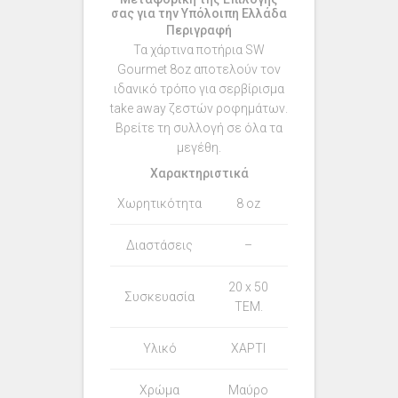
σας για την Υπόλοιπη Ελλάδα
Περιγραφή
Τα χάρτινα ποτήρια SW
Gourmet 8oz αποτελούν τον
ιδανικό τρόπο για σερβίρισμα
take away ζεστών ροφημάτων.
Βρείτε τη συλλογή σε όλα τα
μεγέθη.
Χαρακτηριστικά
Χωρητικότητα
8 oz
Διαστάσεις
–
20 x 50
Συσκευασία
TEM.
Υλικό
ΧΑΡΤΙ
Χρώμα
Μαύρο