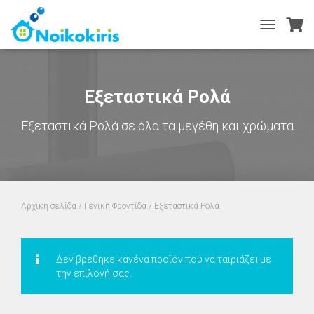
TOGGLE
NAVIGATIO
Εξεταστικά Ρολά
Εξεταστικά Ρολά σε όλα τα μεγέθη και χρώματα
Αρχική σελίδα
/
Γενική Φροντίδα
/ Εξεταστικά Ρολά
Δεν βρέθηκε κανένα προϊόν που να ταιριάζει με
την επιλογή σας.