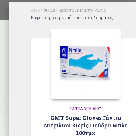
Αρχική σελίδα
/ Προϊόντα με ετικέτα “γάντια”
Εμφάνιση του μοναδικού αποτελέσματος
ΓΆΝΤΙΑ ΝΙΤΡΙΛΊΟΥ
GMT Super Gloves Γάντια
Νιτριλίου Χωρίς Πούδρα Μπλε
100τμχ