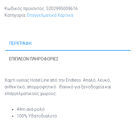
1100124008
Κωδικός προϊόντος:
5202995009616
Χαρτί
Κατηγορία:
Επαγγελματικά Χαρτικά
Υγείας
40
Ρολά
ποσότητα
ΠΕΡΙΓΡΑΦΉ
ΕΠΙΠΛΈΟΝ ΠΛΗΡΟΦΟΡΊΕΣ
Χαρτί υγείας Hotel Line από την Endless. Απαλό, λευκό,
ανθεκτικό, απορροφητικό. Ιδανικό για ξενοδοχεία και
επαγγελματικούς χώρους.
44m ανά ρολό
100% Υδατοδιαλυτό