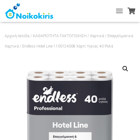
T
O
G
G
Αρχική σελίδα
/
ΚΑΘΑΡΙΟΤΗΤΑ-ΤΑΚΤΟΠΟΙΗΣΗ
/
Χαρτικά
/
Επαγγελματικά
L
E
Χαρτικά
/ Endless Hotel Line 1100124008 Χαρτί Υγείας 40 Ρολά
N
A
V
I
G
A
T
I
O
N