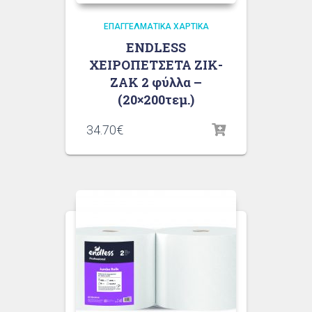
ΕΠΑΓΓΕΛΜΑΤΙΚΆ ΧΑΡΤΙΚΆ
ENDLESS
ΧΕΙΡΟΠΕΤΣΕΤΑ ΖΙΚ-
ΖΑΚ 2 φύλλα –
(20×200τεμ.)
34.70
€