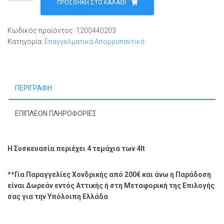
ULTRA
ΠΡΟΣΘΉΚΗ ΣΤΟ ΚΑΛΆΘΙ
ΥΓΡΟ
ΠΙΑΤΩΝ
Κωδικός προϊόντος:
1200440203
ΞΥΔΙ
Κατηγορία:
Επαγγελματικά Απορρυπαντικά
4
ΤΕΜΑΧΙΑ
X
4
ΠΕΡΙΓΡΑΦΉ
LΤ
ποσότητα
ΕΠΙΠΛΈΟΝ ΠΛΗΡΟΦΟΡΊΕΣ
Η Συσκευασία περιέχει 4 τεμάχια των 4lt
**Για Παραγγελίες Χονδρικής από 200€ και άνω η Παράδοση
είναι Δωρεάν εντός Αττικής ή στη Μεταφορική της Επιλογής
σας για την Υπόλοιπη Ελλάδα