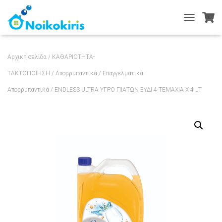
T
O
G
G
Αρχική σελίδα
/
ΚΑΘΑΡΙΟΤΗΤΑ-
L
E
ΤΑΚΤΟΠΟΙΗΣΗ
/
Απορρυπαντικά
/
Επαγγελματικά
N
Απορρυπαντικά
/ ENDLESS ULTRA ΥΓΡΟ ΠΙΑΤΩΝ ΞΥΔΙ 4 ΤΕΜΑΧΙΑ X 4 LΤ
A
V
I
G
A
T
I
O
N