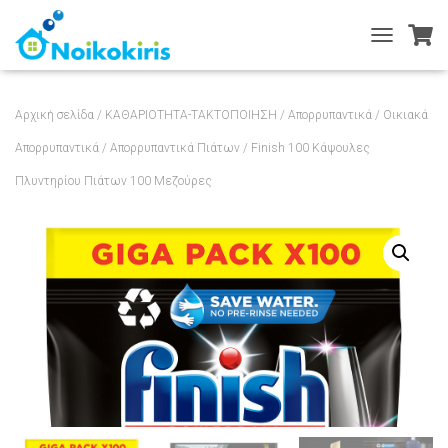
T
O
G
G
Αρχική σελίδα
/
ΚΑΘΑΡΙΟΤΗΤΑ-ΤΑΚΤΟΠΟΙΗΣΗ
/
Απορρυπαντικά
/
Οικιακά
L
E
Απορρυπαντικά
/
Απορρυπαντικά Πιάτων
/ Finish 100 Κάψουλες
N
Πλυντηρίου Πιάτων 100 Μεζούρες
A
V
I
G
A
T
I
O
N