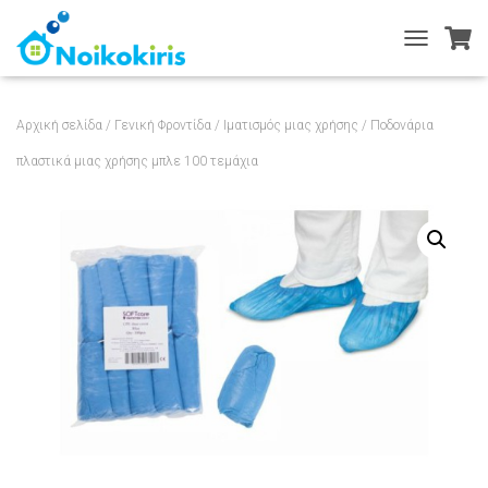
T
O
G
G
Αρχική σελίδα
/
Γενική Φροντίδα
/
Ιματισμός μιας χρήσης
/ Ποδονάρια
L
E
πλαστικά μιας χρήσης μπλε 100 τεμάχια
N
A
V
I
G
A
T
I
O
N