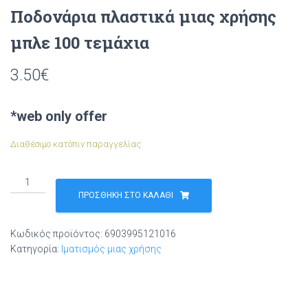
Ποδονάρια πλαστικά μιας χρήσης
μπλε 100 τεμάχια
3.50
€
*web only offer
Διαθέσιμο κατόπιν παραγγελίας
Ποδονάρια
πλαστικά
ΠΡΟΣΘΉΚΗ ΣΤΟ ΚΑΛΆΘΙ
μιας
χρήσης
Κωδικός προϊόντος:
6903995121016
μπλε
Κατηγορία:
Ιματισμός μιας χρήσης
100
τεμάχια
ποσότητα