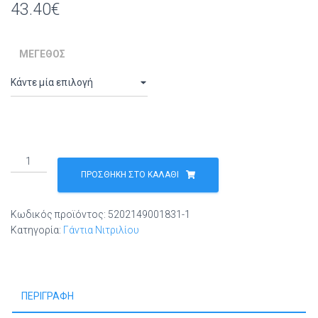
43.40
€
ΜΈΓΕΘΟΣ
GMT
Super
ΠΡΟΣΘΉΚΗ ΣΤΟ ΚΑΛΆΘΙ
Gloves
Νιτριλίου
Κωδικός προϊόντος:
5202149001831-1
Χωρίς
Κατηγορία:
Γάντια Νιτριλίου
Πούδρα
1000τμχ
(10
x
ΠΕΡΙΓΡΑΦΉ
100)
Μπλε