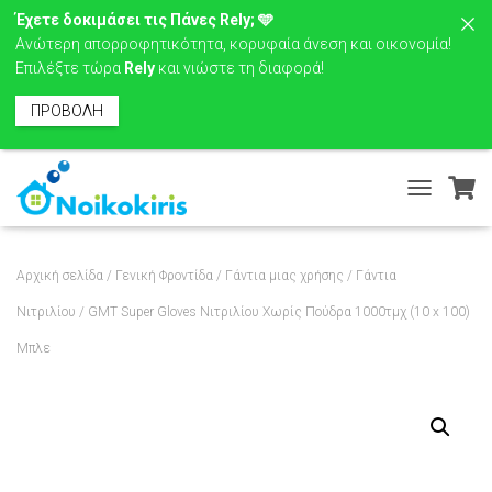
Έχετε δοκιμάσει τις Πάνες Rely; 🩵
Ανώτερη απορροφητικότητα, κορυφαία άνεση και οικονομία!
Επιλέξτε τώρα
Rely
και νιώστε τη διαφορά!
ΠΡΟΒΟΛΗ
T
O
G
G
Αρχική σελίδα
/
Γενική Φροντίδα
/
Γάντια μιας χρήσης
/
Γάντια
L
E
Νιτριλίου
/ GMT Super Gloves Νιτριλίου Χωρίς Πούδρα 1000τμχ (10 x 100)
N
Μπλε
A
V
I
G
A
T
I