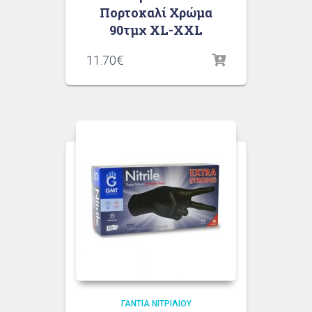
Πορτοκαλί Χρώμα
90τμχ XL-XXL
11.70
€
ΓΆΝΤΙΑ ΝΙΤΡΙΛΊΟΥ