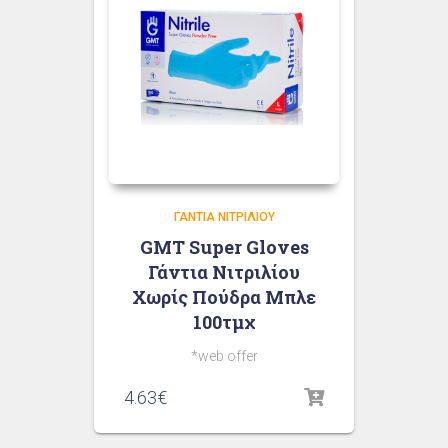
ΓΆΝΤΙΑ ΝΙΤΡΙΛΊΟΥ
GMT Super Gloves
Γάντια Νιτριλίου
Χωρίς Πούδρα Μπλε
100τμχ
*web offer
4.63
€