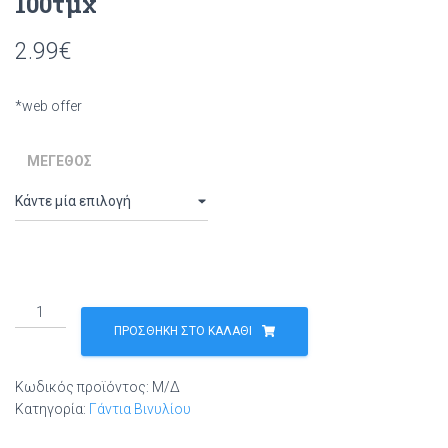
100τμχ
2.99
€
*web offer
ΜΈΓΕΘΟΣ
GMT
Super
ΠΡΟΣΘΉΚΗ ΣΤΟ ΚΑΛΆΘΙ
Gloves
Γάντια
Κωδικός προϊόντος:
Μ/Δ
Βινυλίου
Κατηγορία:
Γάντια Βινυλίου
Χωρίς
Πούδρα