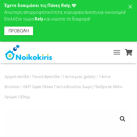
Έχετε δοκιμάσει τις Πάνες Rely; 🩵
Ανώτερη απορροφητικότητα, κορυφαία άνεση και οικονομία!
Επιλέξτε τώρα
Rely
και νιώστε τη διαφορά!
ΠΡΟΒΟΛΗ
T
O
G
G
Αρχική σελίδα
/
Γενική Φροντίδα
/
Γάντια μιας χρήσης
/
Γάντια
L
E
Βινυλίου
/ GMT Super Gloves Γάντια Βινυλίου Χωρίς Πούδρα σε Μπλε
N
Χρώμα 100τμχ
A
V
I
G
A
T
I