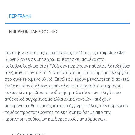
σε
Μπλε
ΠΕΡΙΓΡΑΦΉ
Χρώμα
100τμχ
ποσότητα
ΕΠΙΠΛΈΟΝ ΠΛΗΡΟΦΟΡΊΕΣ
Γάντια βινυλίου μιας χρήσης χωρίς πούδρα της εταιρείας GMT
Super Gloves σε μπλε χρώμα. Κατασκευασμένα από
πολυβινυλοχλωρίδιο (PVC), δεν περιέχουν καθόλου λάτεξ (latex
free), καθιστώντας τα ιδανικά για χρήση από άτομα με αλλεργίες
στο συγκεκριμένο υλικό. Επιπλέον, έχουν μεγαλύτερη διάρκεια
ζωής και δεν διαλύονται εύκολα με την πάροδο του χρόνου,
καθώς είναι μη βιοαποικοδομήσιμα. Ωστόσο είναι λιγότερο
ανθεκτικά συγκριτικά με άλλα υλικά γαντιών και έχουν
μειωμένη αίσθηση αφής κατά το άγγιγμα. Τέλος, δεν περιέχουν
πούδρα προστατεύοντας το ευαίσθητο δέρμα από την
πρόκληση ερεθισμών και δερματικών αντιδράσεων.
Υλικό: Βινύλιο