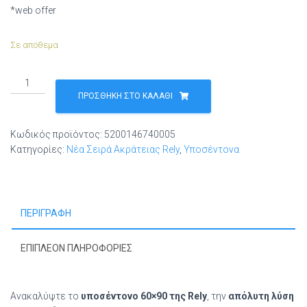
*web offer
Σε απόθεμα
Rely
Bed
ΠΡΟΣΘΉΚΗ ΣΤΟ ΚΑΛΆΘΙ
Plus
60x90
Κωδικός προϊόντος:
5200146740005
15τεμ
Κατηγορίες:
Νέα Σειρά Ακράτειας Rely
,
Υποσέντονα
Υποσέντονα
Μεγάλης
Απορροφητικότητας
ποσότητα
ΠΕΡΙΓΡΑΦΉ
ΕΠΙΠΛΈΟΝ ΠΛΗΡΟΦΟΡΊΕΣ
Ανακαλύψτε το
υποσέντονο 60×90 της Rely
, την
απόλυτη λύση