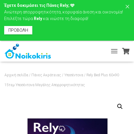
Έχετε δοκιμάσει τις Πάνες Rely; 🩵
Ανώτερη απορροφητικότητα, κορυφαία άνεση και οικονομία!
Επιλέξτε τώρα
Rely
και νιώστε τη διαφορά!
ΠΡΟΒΟΛΗ
T
O
G
G
Αρχική σελίδα
/
Πάνες Ακράτειας
/
Υποσέντονα
/ Rely Bed Plus 60×90
L
E
15τεμ Υποσέντονα Μεγάλης Απορροφητικότητας
N
A
V
I
G
A
T
I