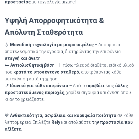
προστασίας
με τεχνολογία αιχμής!
Υψηλή Απορροφητικότητα &
Απόλυτη Σταθερότητα
💧
Μοναδική τεχνολογία με μικροκυψέλες
– Απορροφά
αποτελεσματικά την υγρασία, διατηρώντας την επιφάνεια
στεγνή και άνετη
.
🛏️
Αντιολισθητική βάση
– Η πίσω πλευρά διαθέτει ειδικό υλικό
που
κρατά το υποσέντονο σταθερό
, αποτρέποντας κάθε
μετακίνηση κατά τη χρήση.
📍
Ιδανικό για κάθε επιφάνεια
– Από το
κρεβάτι
έως
άλλες
προστατευόμενες περιοχές
, χαρίζει σιγουριά και άνεση όπου
κι αν το χρειάζεστε.
💙
Ανθεκτικότητα, ασφάλεια και κορυφαία ποιότητα
σε κάθε
λεπτομέρεια! Επιλέξτε
Rely
και απολαύστε
την προστασία που
αξίζετε
.