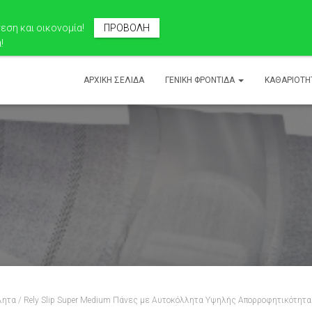
ση και οικονομία!
ΠΡΟΒΟΛΗ
!
ΑΡΧΙΚΉ ΣΕΛΊΔΑ
ΓΕΝΙΚΉ ΦΡΟΝΤΊΔΑ
ΚΑΘΑΡΙΟΤΗ
λητα
/ Rely Slip Super Medium Πάνες με Αυτοκόλλητα Υψηλής Απορροφητικότητα