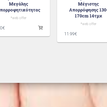
Μεγάλης
Μέγιστης
πορροφητικότητας
Απορρόφησης 130
170cm 14τμχ
*web offer
*web offer
40
€
11.99
€