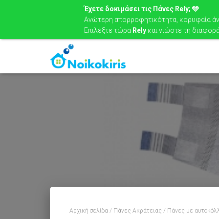
Έχετε δοκιμάσει τις Πάνες Rely; 🩵
Ανώτερη απορροφητικότητα, κορυφαία άνε
Επιλέξτε τώρα
Rely
και νιώστε τη διαφορά
Αρχική σελίδα
/
Πάνες Ακράτειας
/
Πάνες με αυτοκόλ