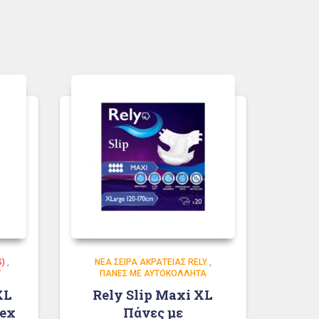
S)
,
ΝΈΑ ΣΕΙΡΆ ΑΚΡΆΤΕΙΑΣ RELY
,
Y
ΠΆΝΕΣ ΜΕ ΑΥΤΟΚΌΛΛΗΤΑ
XL
Rely Slip Maxi XL
sex
Πάνες με