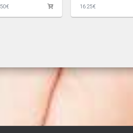
.50
€
16.25
€