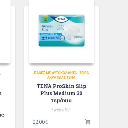
,
ΠΆΝΕΣ ΜΕ ΑΥΤΟΚΌΛΛΗΤΑ
,
ΣΕΙΡΆ
ΑΚΡΆΤΕΙΑΣ TENA
TENA ProSkin Slip
ε
Plus Medium 30
τεμάχια
*web offer
ας
22.00
€