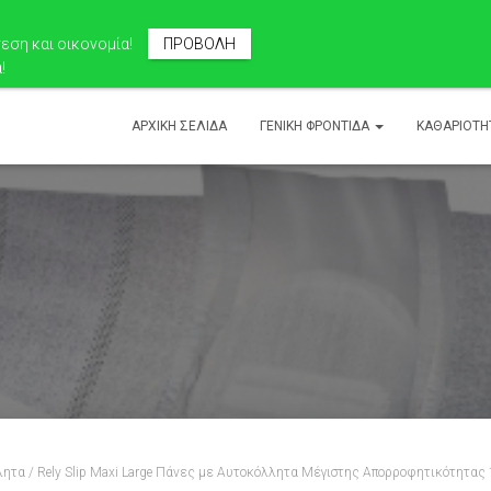
ση και οικονομία!
ΠΡΟΒΟΛΗ
!
ΑΡΧΙΚΉ ΣΕΛΊΔΑ
ΓΕΝΙΚΉ ΦΡΟΝΤΊΔΑ
ΚΑΘΑΡΙΟΤΗ
λητα
/ Rely Slip Maxi Large Πάνες με Αυτοκόλλητα Μέγιστης Απορροφητικότητας