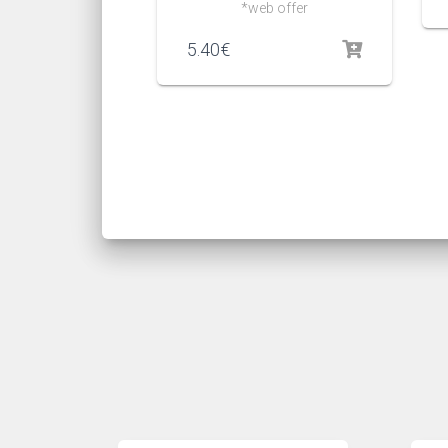
*web offer
5.40
€