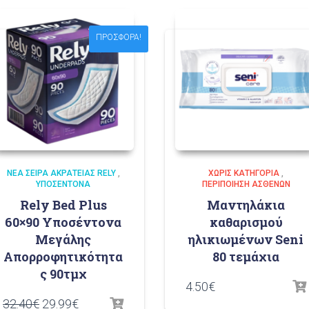
ΠΡΟΣΦΟΡΆ!
ΝΈΑ ΣΕΙΡΆ ΑΚΡΆΤΕΙΑΣ RELY
,
ΧΩΡΊΣ ΚΑΤΗΓΟΡΊΑ
,
ΥΠΟΣΈΝΤΟΝΑ
ΠΕΡΙΠΟΊΗΣΗ AΣΘΕΝΏΝ
Rely Bed Plus
Μαντηλάκια
60×90 Υποσέντονα
καθαρισμού
Μεγάλης
ηλικιωμένων Seni
Απορροφητικότητα
80 τεμάχια
ς 90τμχ
4.50
€
32.40
€
29.99
€