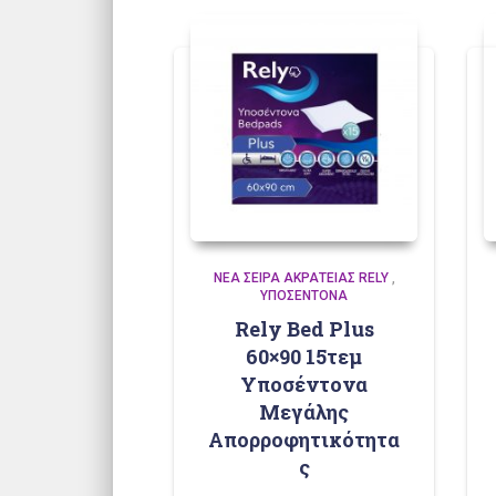
ΝΈΑ ΣΕΙΡΆ ΑΚΡΆΤΕΙΑΣ RELY
,
ΥΠΟΣΈΝΤΟΝΑ
Rely Bed Plus
60×90 15τεμ
Υποσέντονα
Μεγάλης
Απορροφητικότητα
ς