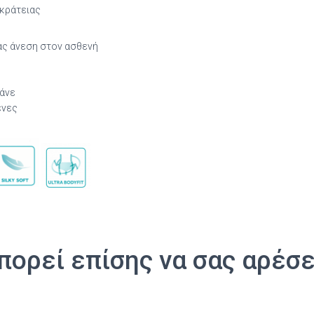
ακράτειας
ας άνεση στον ασθενή
άνε
ένες
ορεί επίσης να σας αρέσ