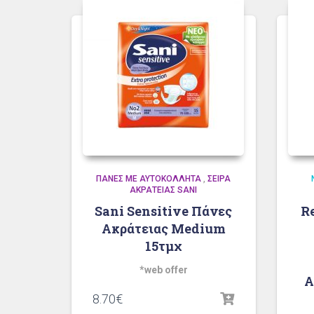
ΠΆΝΕΣ ΜΕ ΑΥΤΟΚΌΛΛΗΤΑ
,
ΣΕΙΡΆ
ΑΚΡΆΤΕΙΑΣ SANI
Sani Sensitive Πάνες
R
Ακράτειας Medium
15τμχ
*web offer
Α
8.70
€