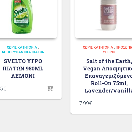
ΧΩΡΊΣ ΚΑΤΗΓΟΡΊΑ
,
ΧΩΡΊΣ ΚΑΤΗΓΟΡΊΑ
,
ΠΡΟΣΩΠΙ
ΑΠΟΡΡΥΠΑΝΤΙΚΆ ΠΙΆΤΩΝ
ΥΓΙΕΙΝΉ
SVELTO ΥΓΡΟ
Salt of the Earth,
ΠΙΑΤΩΝ 980ML
Vegan Αποσμητικ
ΛΕΜΟΝΙ
Επαναγεμιζόμεν
Roll-On 75ml,
25
€
Lavender/Vanill
7.99
€