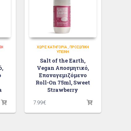
ΚΉ
ΧΩΡΊΣ ΚΑΤΗΓΟΡΊΑ
,
ΠΡΟΣΩΠΙΚΉ
ΥΓΙΕΙΝΉ
Salt of the Earth,
ό,
Vegan Αποσμητικό,
ο
Επαναγεμιζόμενο
Roll-On 75ml, Sweet
a
Strawberry
7.99
€