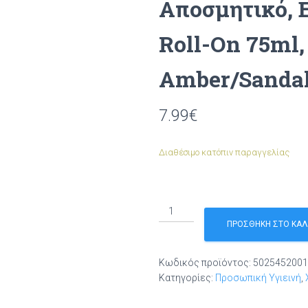
Αποσμητικό, 
Roll-On 75ml,
Amber/Sanda
7.99
€
Διαθέσιμο κατόπιν παραγγελίας
Salt
of
ΠΡΟΣΘΉΚΗ ΣΤΟ ΚΑΛ
the
Earth,
Κωδικός προϊόντος:
5025452001
Vegan
Κατηγορίες:
Προσωπική Υγιεινή
,
Αποσμητικό,
Επαναγεμιζόμενο