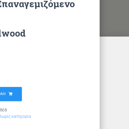
Επαναγεμιζόμενο
lwood
ΆΘΙ
868
Χωρίς κατηγορία