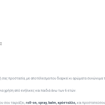
Roll-
On
75ml,
Amber/Sandalwood
ποσότητα
ΕΣ
νή σας προστασία, με αποτέλεσμα που διαρκεί κι αρώματα συνώνυμα
 για χρήση από ενήλικες και παιδιά άνω των 6 ετών.
υ σου ταιριάζει,
roll-on, spray, balm, κρύσταλλο,
και προστατεύσου